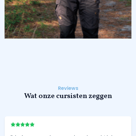
Reviews
Wat onze cursisten zeggen