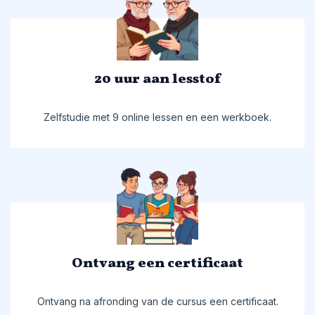
20 uur aan lesstof
Zelfstudie met 9
online lessen en een werkboek.
Ontvang een certificaat
Ontvang na afronding van de cursus een certificaat.