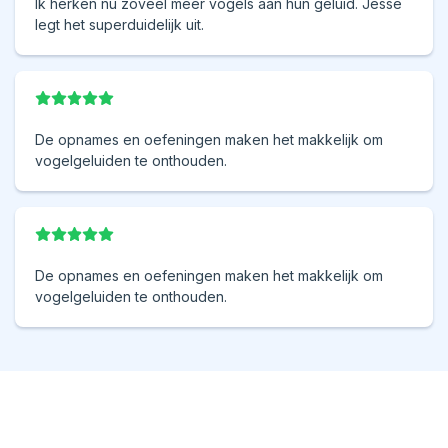
Ik herken nu zoveel meer vogels aan hun geluid. Jesse
legt het superduidelijk uit.
De opnames en oefeningen maken het makkelijk om
vogelgeluiden te onthouden.
De opnames en oefeningen maken het makkelijk om
vogelgeluiden te onthouden.